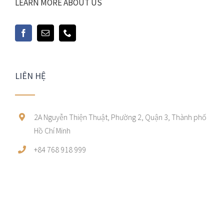
LEARN MORE ABOUT US
LIÊN HỆ
2A Nguyễn Thiện Thuật, Phường 2, Quận 3, Thành phố
Hồ Chí Minh
+84 768 918 999