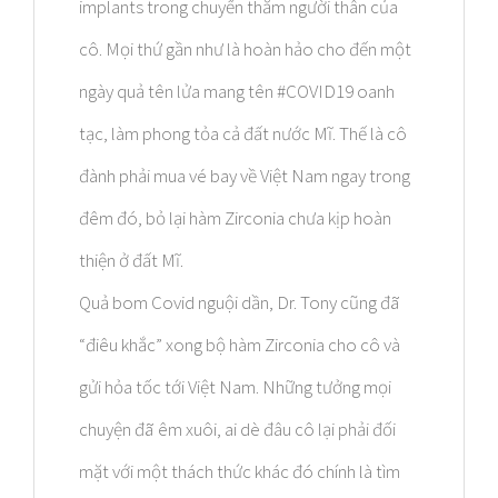
implants trong chuyến thăm người thân của
cô. Mọi thứ gần như là hoàn hảo cho đến một
ngày quả tên lửa mang tên #COVID19 oanh
tạc, làm phong tỏa cả đất nước Mĩ. Thế là cô
đành phải mua vé bay về Việt Nam ngay trong
đêm đó, bỏ lại hàm Zirconia chưa kịp hoàn
thiện ở đất Mĩ.
Quả bom Covid nguội dần, Dr. Tony cũng đã
“điêu khắc” xong bộ hàm Zirconia cho cô và
gửi hỏa tốc tới Việt Nam. Những tưởng mọi
chuyện đã êm xuôi, ai dè đâu cô lại phải đối
mặt với một thách thức khác đó chính là tìm