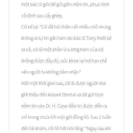
một bác sĩ giỏi để gửi gắm niềm tin, phục hình
cố định sau cấy ghép.
Cô kể lại: “Cô đã hỏi thăm rất nhiều chỗ nhưng
không ai tự tin gắn hàm do bác sĩ Tony thiết kế
ra cả, có lẽ một phần vì xương hàm của cô
không được đầy đủ, sức khỏe lại hơi hạn chế
nên người ta không dám nhận.”
Mãi một thời gian sau, cô B được người nhà
giới thiệu đến Assuré Dental và đã gửi trọn
niềm tin vào Dr. H. Case điều trị được diễn ra
chỉ trong chưa tới một giờ đồng hồ. Sau 1 tuần
đến tái khám, cô hồ hởi nói rằng: “Ngay sau khi