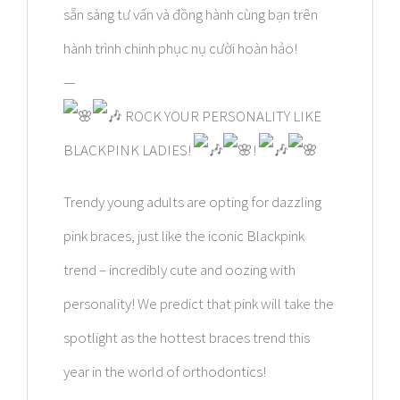
sẵn sàng tư vấn và đồng hành cùng bạn trên
hành trình chinh phục nụ cười hoàn hảo!
—
ROCK YOUR PERSONALITY LIKE
BLACKPINK LADIES!
!
Trendy young adults are opting for dazzling
pink braces, just like the iconic Blackpink
trend – incredibly cute and oozing with
personality! We predict that pink will take the
spotlight as the hottest braces trend this
year in the world of orthodontics!