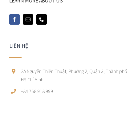
LEARN MORE ABOUT US
LIÊN HỆ
2A Nguyễn Thiện Thuật, Phường 2, Quận 3, Thành phố
Hồ Chí Minh
+84 768 918 999